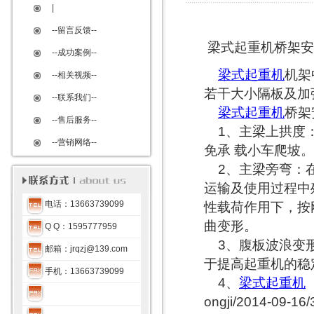
|
--留言反馈--
梁式起重机桥架安
--成功案例--
梁式起重机
机架
--相关视频--
若干大小隔板及加
--联系我们--
梁式起重机
桥架
--售后服务--
1、主梁上拱度：
--营销网络--
免承 载小车爬坡。
2、主梁旁弯：在
运输及使用过程中
电话：13663739099
性载荷作用下，按
曲变形。
Q Q：1595777959
3、腹板波浪变形:
邮箱：
jrqzj@139.com
于提高起重机的稳
手机：13663739099
4、
梁式起重机
（
ongji/2014-0